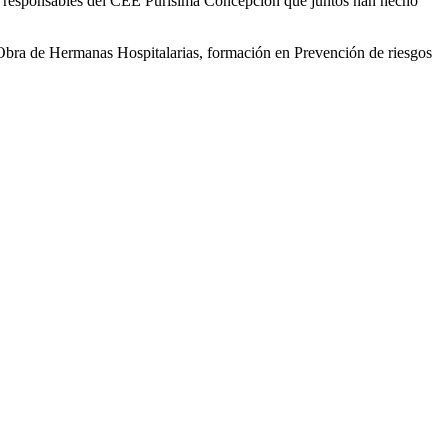
a y responsables del CEE Purísima Concepción que juntos han hecho
a Obra de Hermanas Hospitalarias, formación en Prevención de riesgos