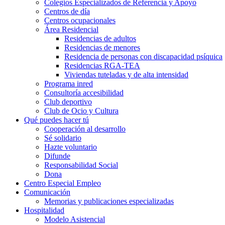
Colegios Especializados de Referencia y Apoyo
Centros de día
Centros ocupacionales
Área Residencial
Residencias de adultos
Residencias de menores
Residencia de personas con discapacidad psíquica
Residencias RGA-TEA
Viviendas tuteladas y de alta intensidad
Programa inred
Consultoría accesibilidad
Club deportivo
Club de Ocio y Cultura
Qué puedes hacer tú
Cooperación al desarrollo
Sé solidario
Hazte voluntario
Difunde
Responsabilidad Social
Dona
Centro Especial Empleo
Comunicación
Memorias y publicaciones especializadas
Hospitalidad
Modelo Asistencial