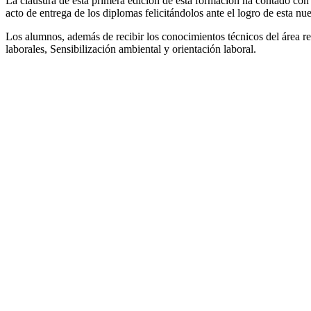
La clausura de esta primera edición de esta formación ha contado co
acto de entrega de los diplomas felicitándolos ante el logro de esta nu
Los alumnos, además de recibir los conocimientos técnicos del área r
laborales, Sensibilización ambiental y orientación laboral.
Volver