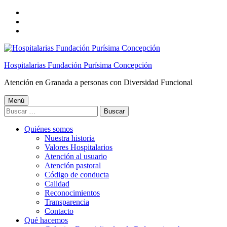
Saltar
a
Saltar
la
al
Saltar
navegación
contenido
al
principal
principal
pie
de
Hospitalarias Fundación Purísima Concepción
página
Atención en Granada a personas con Diversidad Funcional
Menú
Buscar:
Quiénes somos
Nuestra historia
Valores Hospitalarios
Atención al usuario
Atención pastoral
Código de conducta
Calidad
Reconocimientos
Transparencia
Contacto
Qué hacemos