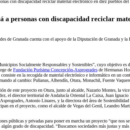
sonas con discapacidad reciclar material electrónico en diez pueblos del
rá a personas con discapacidad reciclar mate
des de Granada cuenta con el apoyo de la Diputación de Granada y la 
nicipios Socialmente Responsables y Sostenibles”, cuyo objetivo es des
surge de
Fundación Purísima Concepción-Asprogrades
de Hermanas Hosp
consiste en la recogida de material electrónico e informático en un con
umando al cambio: Pulianas, Alhendín, Otura, Monachil, Fuente Vaquero
ación de este proyecto en Otura, junto al alcalde, Nazario Montes, la vi
l director territorial de Andalucía Oriental La Caixa, Juan Ignacio Zaf
progrades, Antonio Linares, y la directora del área de Sostenibilidad
icipan en el proyecto, como el alcalde de Vegas del Genil, Leandro Mart
ciones públicas y privadas para poner en marcha un proyecto “que nos s
n algún grado de discapacidad. “Buscamos sociedades más justas y más s