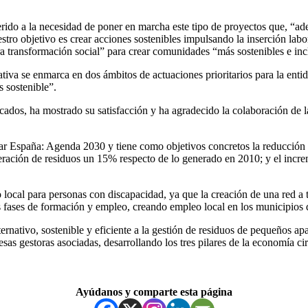
ido a la necesidad de poner en marcha este tipo de proyectos que, “ad
tro objetivo es crear acciones sostenibles impulsando la inserción labor
a transformación social” para crear comunidades “más sostenibles e inc
iativa se enmarca en dos ámbitos de actuaciones prioritarios para la en
 sostenible”.
icados, ha mostrado su satisfacción y ha agradecido la colaboración de
ar España: Agenda 2030 y tiene como objetivos concretos la reducción 
ación de residuos un 15% respecto de lo generado en 2010; y el incremen
 local para personas con discapacidad, ya que la creación de una red a 
as fases de formación y empleo, creando empleo local en los municipios
ternativo, sostenible y eficiente a la gestión de residuos de pequeños 
sas gestoras asociadas, desarrollando los tres pilares de la economía ci
Ayúdanos y comparte esta página