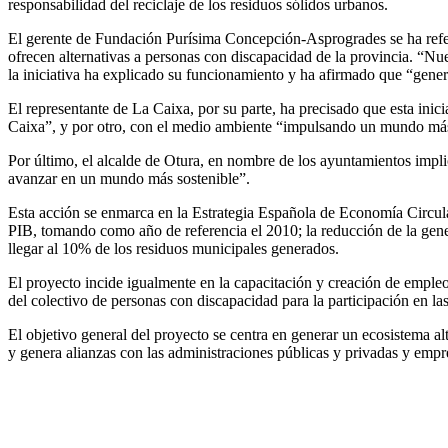
responsabilidad del reciclaje de los residuos sólidos urbanos.
El gerente de Fundación Purísima Concepción-Asprogrades se ha refer
ofrecen alternativas a personas con discapacidad de la provincia. “Nues
la iniciativa ha explicado su funcionamiento y ha afirmado que “gener
El representante de La Caixa, por su parte, ha precisado que esta inic
Caixa”, y por otro, con el medio ambiente “impulsando un mundo más
Por último, el alcalde de Otura, en nombre de los ayuntamientos impl
avanzar en un mundo más sostenible”.
Esta acción se enmarca en la Estrategia Española de Economía Circul
PIB, tomando como año de referencia el 2010; la reducción de la gener
llegar al 10% de los residuos municipales generados.
El proyecto incide igualmente en la capacitación y creación de empleo
del colectivo de personas con discapacidad para la participación en l
El objetivo general del proyecto se centra en generar un ecosistema al
y genera alianzas con las administraciones públicas y privadas y empre
Volver
a