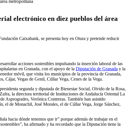
 área metropolitana
rial electrónico en diez pueblos del área
Fundación Caixabank, se presenta hoy en Otura y pretende reducir
arrollar acciones sostenibles impulsando la inserción laboral de las
italarias en Granada, con el apoyo de la
Diputación de Granada
y la
tenedor móvil, que visita los municipios de la provincia de Granada,
s, Cájar, Vegas de Genil, Cúllar Vega, Cenes de la Vega.
cepresidenta segunda y diputada de Bienestar Social, Olvido de la Rosa,
ra, la directora territorial de Instituciones de Andalucía Oriental La
 de Asprogrades, Verónica Contreras. También han asistido
ín, el de Monachil, José Morales, el de Cúllar Vega, Jorge Sánchez,
eñala hacia dónde tenemos que ir” porque además de trabajar en el
ostenibles”, ha afirmado y ha recordado que la Diputación tiene la