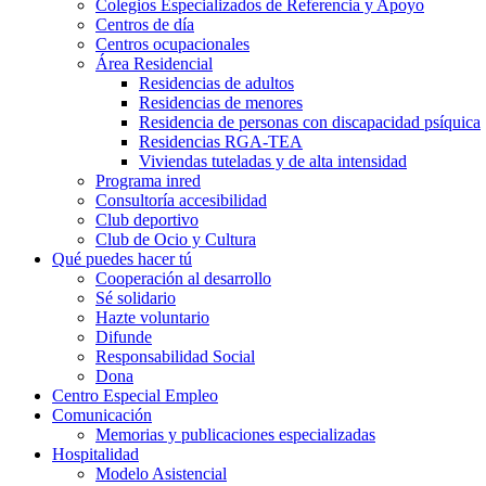
Colegios Especializados de Referencia y Apoyo
Centros de día
Centros ocupacionales
Área Residencial
Residencias de adultos
Residencias de menores
Residencia de personas con discapacidad psíquica
Residencias RGA-TEA
Viviendas tuteladas y de alta intensidad
Programa inred
Consultoría accesibilidad
Club deportivo
Club de Ocio y Cultura
Qué puedes hacer tú
Cooperación al desarrollo
Sé solidario
Hazte voluntario
Difunde
Responsabilidad Social
Dona
Centro Especial Empleo
Comunicación
Memorias y publicaciones especializadas
Hospitalidad
Modelo Asistencial