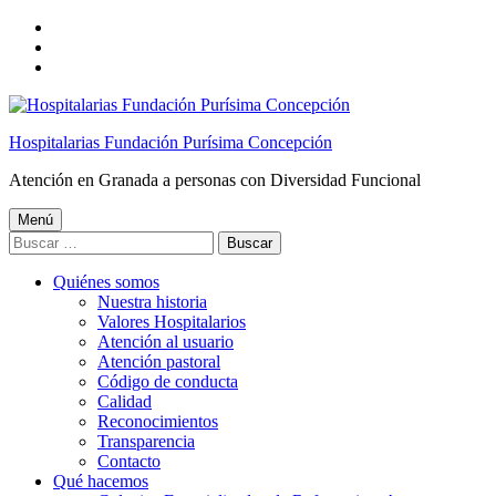
Saltar
a
Saltar
la
al
Saltar
navegación
contenido
al
principal
principal
pie
de
Hospitalarias Fundación Purísima Concepción
página
Atención en Granada a personas con Diversidad Funcional
Menú
Buscar:
Quiénes somos
Nuestra historia
Valores Hospitalarios
Atención al usuario
Atención pastoral
Código de conducta
Calidad
Reconocimientos
Transparencia
Contacto
Qué hacemos