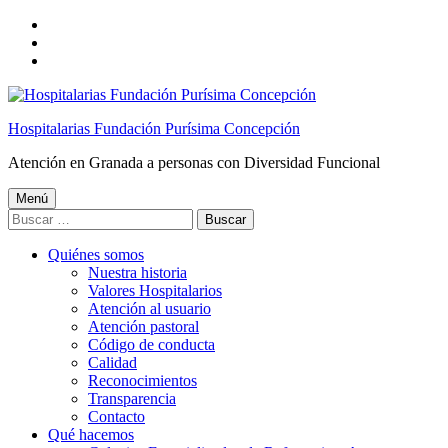
Saltar
a
Saltar
la
al
Saltar
navegación
contenido
al
principal
principal
pie
de
Hospitalarias Fundación Purísima Concepción
página
Atención en Granada a personas con Diversidad Funcional
Menú
Buscar:
Quiénes somos
Nuestra historia
Valores Hospitalarios
Atención al usuario
Atención pastoral
Código de conducta
Calidad
Reconocimientos
Transparencia
Contacto
Qué hacemos