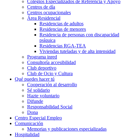
Colegios Especializados de Referencia y Apoyo
Centros de día
Centros ocupacionales
Área Residencial
Residencias de adultos
Residencias de menores
Residencia de personas con discapacidad
psíquica
Residencias RGA-TEA
Viviendas tuteladas y de alta intensidad
Programa inred
Consultoría accesibilidad
Club deportivo
Club de Ocio y Cultura
Qué puedes hacer tú
Cooperación al desarrollo
Sé solidario
Hazte voluntario
Difunde
Responsabilidad Social
Dona
Centro Especial Empleo
Comunicación
Memorias y publicaciones especializadas
Hospitalidad