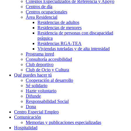
Colegios Especializados de Referencia y Apoyo
Centros de día
Centros ocupacionales
Área Residencial
Residencias de adultos
Residencias de menores
Residencia de personas con discapacidad
psíquica
Residencias RGA-TEA
Viviendas tuteladas y de alta intensidad
Programa inred
Consultoría accesibilidad
Club deportivo
Club de Ocio y Cultura
Qué puedes hacer tú
Cooperación al desarrollo
Sé solidario
Hazte voluntario
Difunde
Responsabilidad Social
Dona
Centro Especial Empleo
Comunicación
Memorias y publicaciones especializadas
Hospitalidad