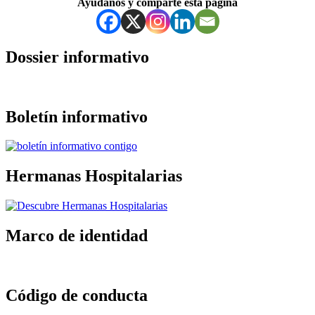
Ayúdanos y comparte esta página
a
la
navegación
principal
Dossier informativo
Boletín informativo
Hermanas Hospitalarias
Marco de identidad
Código de conducta