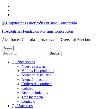
Saltar
a
Saltar
la
al
Saltar
navegación
contenido
al
principal
principal
pie
de
Hospitalarias Fundación Purísima Concepción
página
Atención en Granada a personas con Diversidad Funcional
Menú
Buscar:
Quiénes somos
Nuestra historia
Valores Hospitalarios
Atención al usuario
Atención pastoral
Código de conducta
Calidad
Reconocimientos
Transparencia
Contacto
Qué hacemos