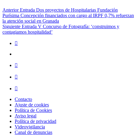
Navegación
Anterior Entrada
Dos proyectos de Hospitalarias Fundación
Purísima Concepción financiados con cargo al IRPF 0,7% refuerzan
de
la atención social en Granada
entradas
Siguiente Entrada
V Concurso de Fotografía: ‘construimos y
contagiamos hospitalidad’
Contacto
Ajuste de cookies
Política de Cookies
Aviso legal
Política de privacidad
Videovigilancia
Canal de denuncias